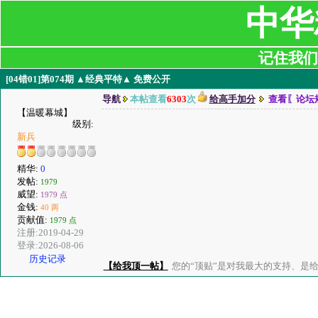
中华
记住我们:ji
[04错01]第074期 ▲经典平特▲ 免费公开
导航
本帖查看
6303
次
给高手加分
查看〖论坛
【温暖幕城】
级别:
新兵
精华:
0
发帖:
1979
威望:
1979 点
金钱:
40 两
贡献值:
1979 点
注册:2019-04-29
登录:2026-08-06
历史记录
【给我顶一帖】
您的“顶贴”是对我最大的支持、是给了我