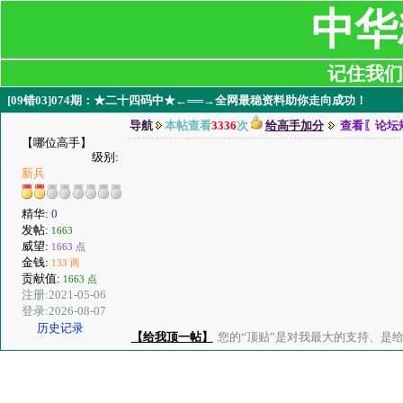
中华
记住我们:ji
[09错03]074期：★二十四码中★←══→全网最稳资料助你走向成功！
导航
本帖查看
3336
次
给高手加分
查看〖论坛
【哪位高手】
级别:
新兵
精华:
0
发帖:
1663
威望:
1663 点
金钱:
133 两
贡献值:
1663 点
注册:2021-05-06
登录:2026-08-07
历史记录
【给我顶一帖】
您的“顶贴”是对我最大的支持、是给了我