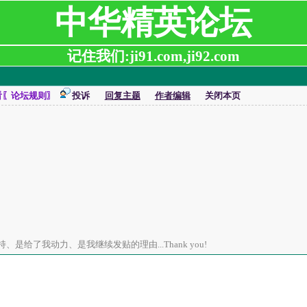
中华精英论坛
记住我们:ji91.com,ji92.com
看〖论坛规则〗
投诉
回复主题
作者编辑
关闭本页
是给了我动力、是我继续发贴的理由...Thank you!