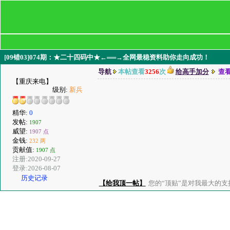
[09错03]074期：★二十四码中★←══→全网最稳资料助你走向成功！
导航
本帖查看
3256
次
给高手加分
查
【重庆来电】
级别:
新兵
精华:
0
发帖:
1907
威望:
1907 点
金钱:
232 两
贡献值:
1907 点
注册:2020-09-27
登录:2026-08-07
历史记录
【给我顶一帖】
您的“顶贴”是对我最大的支持、