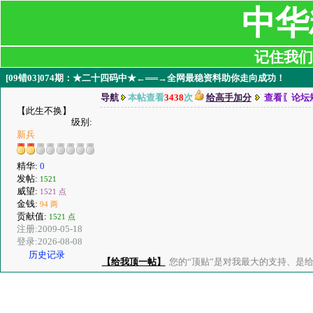
中华
记住我们:ji
[09错03]074期：★二十四码中★←══→全网最稳资料助你走向成功！
导航
本帖查看
3438
次
给高手加分
查看〖论坛
【此生不换】
级别:
新兵
精华:
0
发帖:
1521
威望:
1521 点
金钱:
94 两
贡献值:
1521 点
注册:2009-05-18
登录:2026-08-08
历史记录
【给我顶一帖】
您的“顶贴”是对我最大的支持、是给了我