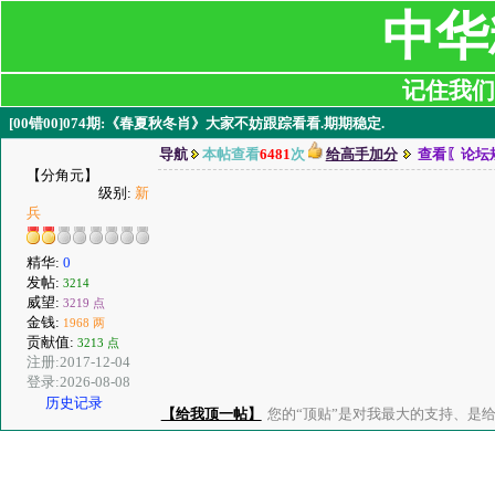
中华
记住我们:ji
[00错00]074期:《春夏秋冬肖》大家不妨跟踪看看.期期稳定.
导航
本帖查看
6481
次
给高手加分
查看〖论坛
【分角元】
级别:
新
兵
精华:
0
发帖:
3214
威望:
3219 点
金钱:
1968 两
贡献值:
3213 点
注册:2017-12-04
登录:2026-08-08
历史记录
【给我顶一帖】
您的“顶贴”是对我最大的支持、是给了我