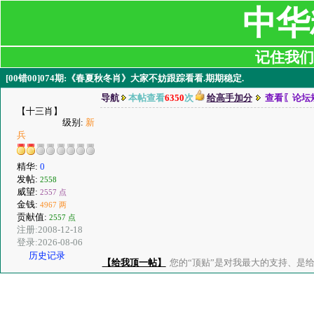
中华
记住我们:ji
[00错00]074期:《春夏秋冬肖》大家不妨跟踪看看.期期稳定.
导航
本帖查看
6350
次
给高手加分
查看〖论坛
【十三肖】
级别:
新
兵
精华:
0
发帖:
2558
威望:
2557 点
金钱:
4967 两
贡献值:
2557 点
注册:2008-12-18
登录:2026-08-06
历史记录
【给我顶一帖】
您的“顶贴”是对我最大的支持、是给了我