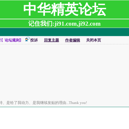
中华精英论坛
记住我们:ji91.com,ji92.com
看〖论坛规则〗
投诉
回复主题
作者编辑
关闭本页
是给了我动力、是我继续发贴的理由...Thank you!