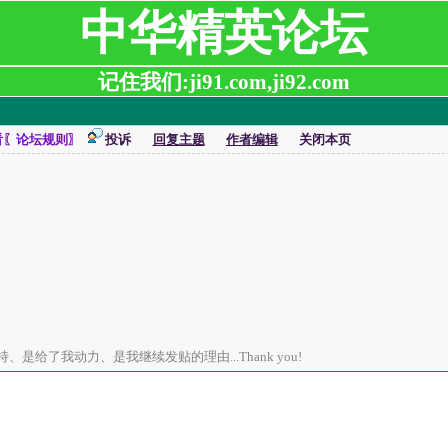
中华精英论坛
记住我们:ji91.com,ji92.com
看〖论坛规则〗
投诉
回复主题
作者编辑
关闭本页
是给了我动力、是我继续发贴的理由...Thank you!