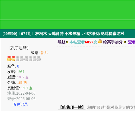
[00错00]〔074期〕枝桐木 天地肖特 不求最精，但求最稳 绝对稳赚绝对
导航
本帖查看
6057
次
给高手加分
查
【乱了思绪】
级别:
新兵
精华:
0
发帖:
1957
威望:
1957 点
金钱:
166 两
贡献值:
1957 点
注册:2022-04-06
登录:2026-08-06
历史记录
【给我顶一帖】
您的“顶贴”是对我最大的支持、