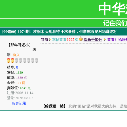
中华
记住我们:ji
[00错00]〔074期〕枝桐木 天地肖特 不求最精，但求最稳 绝对稳赚绝对
导航
本帖查看
6095
次
给高手加分
查看〖论坛
【那年哥还小】
级
别:
新兵
精华:
0
发帖:
1839
威望:
1839 点
金钱:
101 两
贡献值:
1839 点
注册:2006-11-14
登录:2026-08-05
历史记录
【给我顶一帖】
您的“顶贴”是对我最大的支持、是给了我