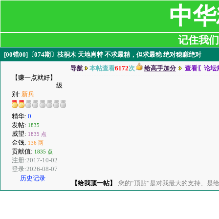
中华
记住我们:ji
[00错00]〔074期〕枝桐木 天地肖特 不求最精，但求最稳 绝对稳赚绝对
导航
本帖查看
6172
次
给高手加分
查看〖论坛
【赚一点就好】
级
别:
新兵
精华:
0
发帖:
1835
威望:
1835 点
金钱:
136 两
贡献值:
1835 点
注册:2017-10-02
登录:2026-08-07
历史记录
【给我顶一帖】
您的“顶贴”是对我最大的支持、是给了我