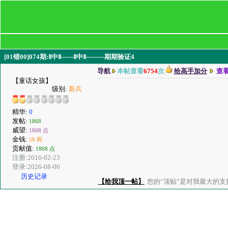
[01错00]074期:Ⅱ中Ⅱ------Ⅱ中Ⅱ---------期期验证4
导航
本帖查看
6754
次
给高手加分
查
【童话女孩】
级别:
新兵
精华:
0
发帖:
1868
威望:
1868 点
金钱:
58 两
贡献值:
1868 点
注册:2016-02-23
登录:2026-08-06
历史记录
【给我顶一帖】
您的“顶贴”是对我最大的支持、