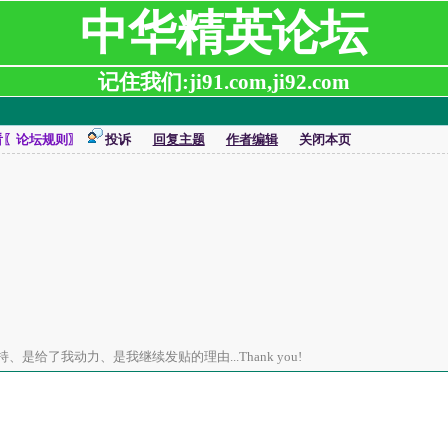
中华精英论坛
记住我们:ji91.com,ji92.com
看〖论坛规则〗
投诉
回复主题
作者编辑
关闭本页
是给了我动力、是我继续发贴的理由...Thank you!